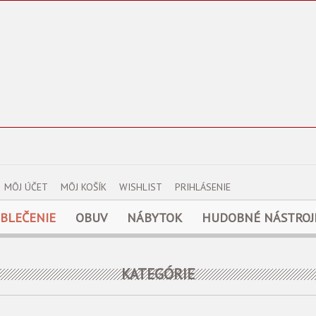
MÔJ ÚČET
MÔJ KOŠÍK
WISHLIST
PRIHLÁSENIE
BLEČENIE
OBUV
NÁBYTOK
HUDOBNÉ NÁSTROJ
KATEGÓRIE