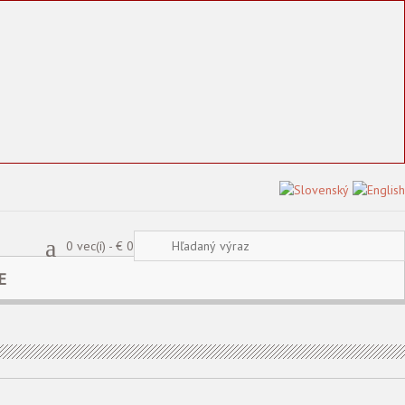
a
0 vec(í) - € 0
E