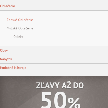
Oblečenie
Ženské Oblečenie
Mužské Oblečenie
Obleky
Obuv
Nábytok
Hudobné Nástroje