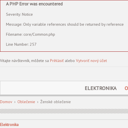
A PHP Error was encountered
Severity: Notice
Message: Only variable references should be returned by reference
Filename: core/Common.php
Line Number: 257
Vitajte návštevník, môžete sa
Prihlásiť
alebo
Vytvoriť nový účet
ELEKTRONIKA
O
Domov
›
Oblečenie
›
Ženské oblečenie
Elektronika