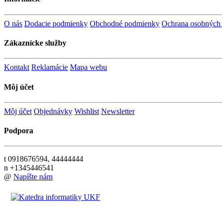
O nás
Dodacie podmienky
Obchodné podmienky
Ochrana osobných
Zákaznícke služby
Kontakt
Reklamácie
Mapa webu
Môj účet
Môj účet
Objednávky
Wishlist
Newsletter
Podpora
t
0918676594, 44444444
n
+1345446541
@
Napíšte nám