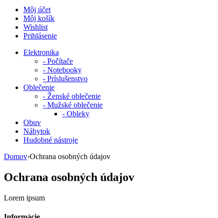
Môj účet
Môj košík
Wishlist
Prihlásenie
Elektronika
-
Počítače
-
Notebooky
-
Príslušenstvo
Oblečenie
-
Ženské oblečenie
-
Mužské oblečenie
-
Obleky
Obuv
Nábytok
Hudobné nástroje
Domov
›
Ochrana osobných údajov
Ochrana osobných údajov
Lorem ipsum
Informácie