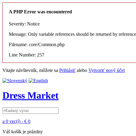
A PHP Error was encountered
Severity: Notice
Message: Only variable references should be returned by referenc
Filename: core/Common.php
Line Number: 257
Vitajte návštevník, môžete sa
Prihlásiť
alebo
Vytvoriť nový účet
Dress Market
a
0 vec(í) - € 0
Váš košík je prázdny